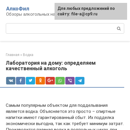
Перейти
АлкоФил
Для любых предложений по
к
Обзоры алкогольных напитков
сайту: file-a@cp9.ru
контенту
Поиск:
Главная
»
Водка
Лаборатория на дому: определяем
качественный алкоголь
Самым популярным объектом для подделывания
является водка. Объясняется это просто – спиртные
напитки имеют гарантированный сбыт. Их подделка
экономически выгодна, так как требует минимум затрат.
Производится паленая водка в подпольных цехах, при