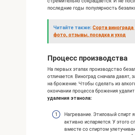
стремительно сокращается. И не пос
последние годы популярность безалко
Читайте также:
Сорта винограда 
фото, отзывы, посадка и уход
Процесс производства
На первых этапах производство безал
отличается. Виноград сначала давят,
на брожение. Чтобы сделать из алког
окончании процесса брожения удалит
удаления этанола:
Нагревание. Этиловый спирт 
активно испаряется. У этого 
вместе со спиртом улетучива