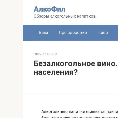
Перейти
АлкоФил
к
контенту
Обзоры алкогольных напитков
Вина
Про здоровье
Пиво
Главная
»
Вина
Безалкогольное вино.
населения?
Алкогольные напитки являются причи
большое количество этанола, который