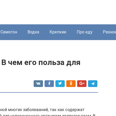
Самогон
Водка
Крепкие
Про еду
Разно
 В чем его польза для
ной многих заболеваний, так как содержат
 для человеческого организма является ядом. В