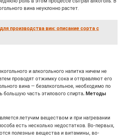
леднюю роль в этом процессе сыграл алкоголь. В
гольного вина неуклонно растет.
для производства вин: описание сорта с
когольного и алкогольного напитка ничем не
 затем проводят отжимку сока и отправляют его
ольного вина — безалкогольное, необходимо по
ь большую часть этилового спирта
. Методы
является летучим веществом и при нагревании
способа есть несколько недостатков. Во-первых,
ются полезные вещества и витамины, во-