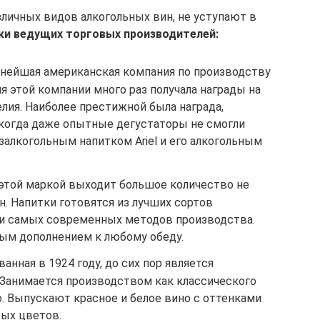
личных видов алкогольных вин, не уступают в
ки ведущих торговых производителей:
рупнейшая американская компания по производству
я этой компании много раз получала награды на
лия. Наиболее престижной была награда,
 когда даже опытные дегустаторы не смогли
алкогольным напитком Ariel и его алкогольным
од этой маркой выходит большое количество не
н. Напитки готовятся из лучших сортов
ии самых современных методов производства.
ным дополнением к любому обеду.
ванная в 1924 году, до сих пор является
 Занимается производством как классического
го. Выпускают красное и белое вино с оттенками
ых цветов.