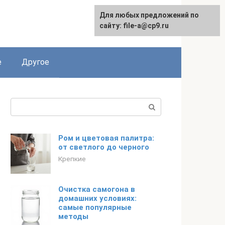
Для любых предложений по
сайту: file-a@cp9.ru
е
Другое
Поиск:
Ром и цветовая палитра:
от светлого до черного
Крепкие
Очистка самогона в
домашних условиях:
самые популярные
методы