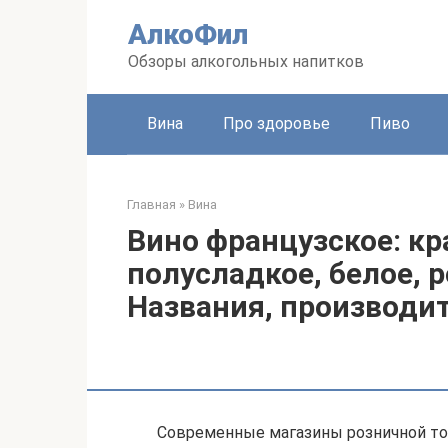
Перейти
АлкоФил
к
контенту
Обзоры алкогольных напитков
Вина
Про здоровье
Пиво
Главная
»
Вина
Вино французское: кра
полусладкое, белое, р
Названия, производи
Современные магазины розничной то