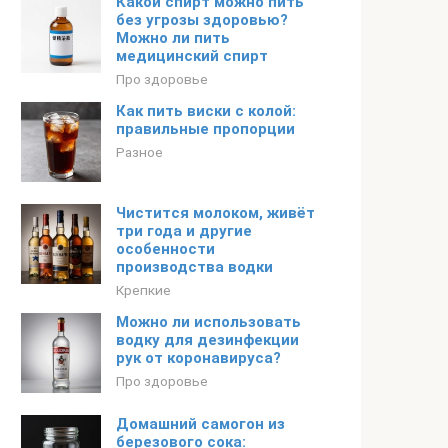
Какой спирт можно пить
без угрозы здоровью?
Можно ли пить
медицинский спирт
Про здоровье
Как пить виски с колой:
правильные пропорции
Разное
Чистится молоком, живёт
три года и другие
особенности
производства водки
Крепкие
Можно ли использовать
водку для дезинфекции
рук от коронавируса?
Про здоровье
Домашний самогон из
березового сока: