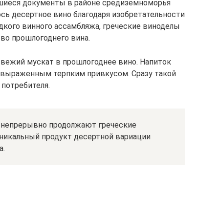
вшиеся документы в районе средиземноморья
ось десертное вино благодаря изобретательности
адкого винного ассамбляжа, греческие виноделы
во прошлогоднего вина.
вежий мускат в прошлогоднее вино. Напиток
о выраженным терпким привкусом. Сразу такой
 потребителя.
а непрерывно продолжают греческие
уникальный продукт десертной вариации
а.