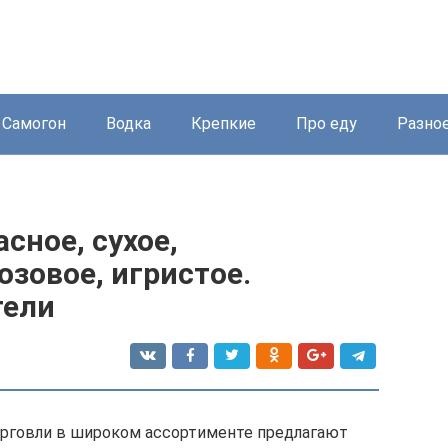
Самогон
Водка
Крепкие
Про еду
Разно
сное, сухое,
озовое, игристое.
тели
рговли в широком ассортименте предлагают