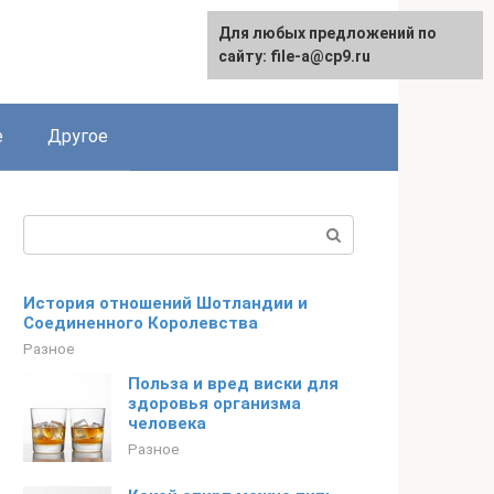
Для любых предложений по
сайту: file-a@cp9.ru
е
Другое
Поиск:
История отношений Шотландии и
Соединенного Королевства
Разное
Польза и вред виски для
здоровья организма
человека
Разное