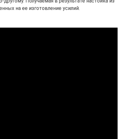
-другому. Получаемая в результате настойка из
енных на ее изготовление усилий.