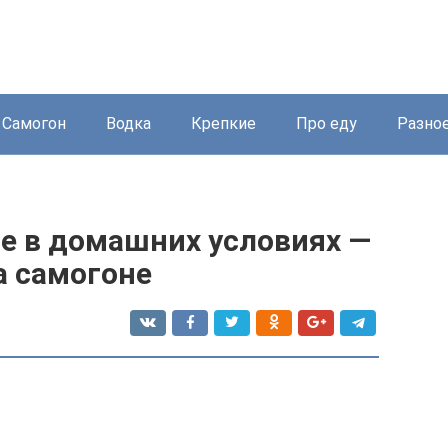
Самогон
Водка
Крепкие
Про еду
Разно
де в домашних условиях —
на самогоне