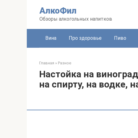
Перейти
АлкоФил
к
контенту
Обзоры алкогольных напитков
Вина
Про здоровье
Пиво
Главная
»
Разное
Настойка на виногра
на спирту, на водке, 