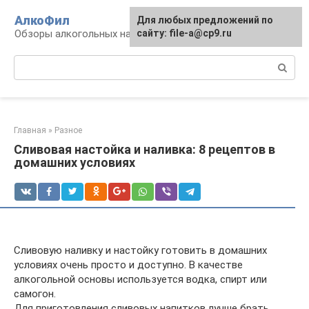
Перейти
АлкоФил
Для любых предложений по
к
Обзоры алкогольных напитков
сайту: file-a@cp9.ru
контенту
Поиск:
Главная
»
Разное
Сливовая настойка и наливка: 8 рецептов в
домашних условиях
Сливовую наливку и настойку готовить в домашних
условиях очень просто и доступно. В качестве
алкогольной основы используется водка, спирт или
самогон.
Для приготовления сливовых напитков лучше брать