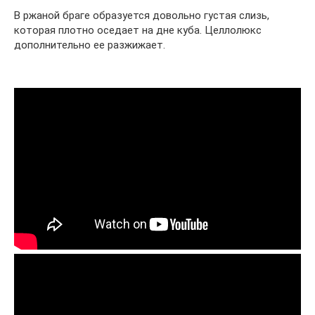
В ржаной браге образуется довольно густая слизь,
которая плотно оседает на дне куба. Целлолюкс
дополнительно ее разжижает.