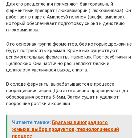
Для его расщепления применяют бактериальный
ферментный препарат Глюкаваморин (Глюкоамилаза). Он
работает в паре с Амилосубтилином (альфа-амилаза),
который обеспечивает подготовку сырья к действию
глюкоамилазы.
Это основная группа ферментов, без которых дрожжи не
будут потреблять крахмал. Кроме них существуют
вспомогательные ферменты, такие как Протосубтилин и
Целлолюкс. Они частично расщепляют белки и
целлюлозу, увеличивая выход спирта.
В солоде ферменты вырабатываются в процессе
проращивания зерна. Для этого зерно проращивают до
образования ростка 5-6мм. Затем сушат и удаляют
проросшие ростки и корешки.
Читайте также:
Брага из виноградного
жмыха: выбор продуктов, технологический
процесс