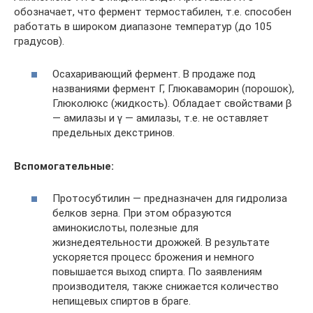
обозначает, что фермент термостабилен, т.е. способен
работать в широком диапазоне температур (до 105
градусов).
Осахаривающий фермент. В продаже под
названиями фермент Г, Глюкаваморин (порошок),
Глюколюкс (жидкость). Обладает свойствами β
— амилазы и γ — амилазы, т.е. не оставляет
предельных декстринов.
Вспомогательные:
Протосубтилин — предназначен для гидролиза
белков зерна. При этом образуются
аминокислоты, полезные для
жизнедеятельности дрожжей. В результате
ускоряется процесс брожения и немного
повышается выход спирта. По заявлениям
производителя, также снижается количество
непищевых спиртов в браге.