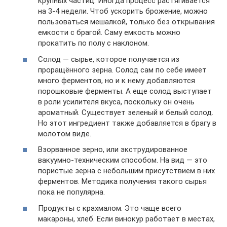
крупных частиц. Иногда процесс растягивается
на 3-4 недели. Чтоб ускорить брожение, можно
пользоваться мешалкой, только без открывания
емкости с брагой. Саму емкость можно
прокатить по полу с наклоном.
Солод — сырье, которое получается из
проращённого зерна. Солод сам по себе имеет
много ферментов, но и к нему добавляются
порошковые ферменты. А еще солод выступает
в роли усилителя вкуса, поскольку он очень
ароматный. Существует зеленый и белый солод.
Но этот ингредиент также добавляется в брагу в
молотом виде.
Взорванное зерно, или экструдированное
вакуумно-техническим способом. На вид — это
пористые зерна с небольшим присутствием в них
ферментов. Методика получения такого сырья
пока не популярна.
Продукты с крахмалом. Это чаще всего
макароны, хлеб. Если винокур работает в местах,