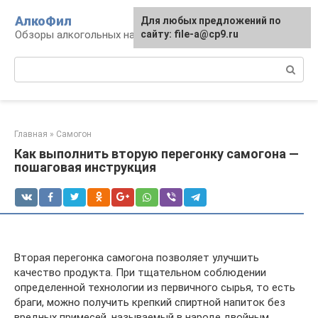
Перейти
АлкоФил
Для любых предложений по
к
Обзоры алкогольных напитков
сайту: file-a@cp9.ru
контенту
Поиск:
Главная
»
Самогон
Как выполнить вторую перегонку самогона —
пошаговая инструкция
Вторая перегонка самогона позволяет улучшить
качество продукта. При тщательном соблюдении
определенной технологии из первичного сырья, то есть
браги, можно получить крепкий спиртной напиток без
вредных примесей, называемый в народе двойным