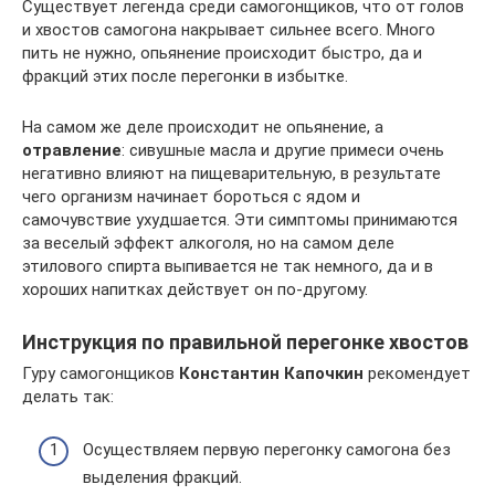
Существует легенда среди самогонщиков, что от голов
и хвостов самогона накрывает сильнее всего. Много
пить не нужно, опьянение происходит быстро, да и
фракций этих после перегонки в избытке.
На самом же деле происходит не опьянение, а
отравление
: сивушные масла и другие примеси очень
негативно влияют на пищеварительную, в результате
чего организм начинает бороться с ядом и
самочувствие ухудшается. Эти симптомы принимаются
за веселый эффект алкоголя, но на самом деле
этилового спирта выпивается не так немного, да и в
хороших напитках действует он по-другому.
Инструкция по правильной перегонке хвостов
Гуру самогонщиков
Константин Капочкин
рекомендует
делать так:
Осуществляем первую перегонку самогона без
выделения фракций.